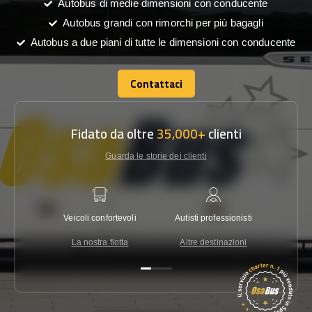
Autobus di medie dimensioni con conducente
Autobus grandi con rimorchi per più bagagli
Autobus a due piani di tutte le dimensioni con conducente
Contattaci
Contattaci
Fidato da oltre
35,000+
clienti
Guarda le storie dei clienti
Veicoli confortevoli
Autisti professionisti
Garanzi
La nostra flotta
Altre destinazioni
Co