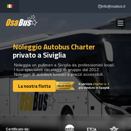
Skip
info@osabus.it
to
content
Noleggio Autobus Charter
Show dropdown
NOLEGGIO AUTOBUS
privato a Siviglia
Show dropdown
DESTINAZIONI
Noleggia un pullman a Siviglia da professionisti locali.
I tuoi specialisti nei viaggi di gruppo dal 2012.
Noleggio di autobus turistici a prezzi accessibili.
FLOTTA
La nostra flotta
La nostra flotta
METTITI IN CONTATTO
METTITI IN CONTATTO
Certificato da: