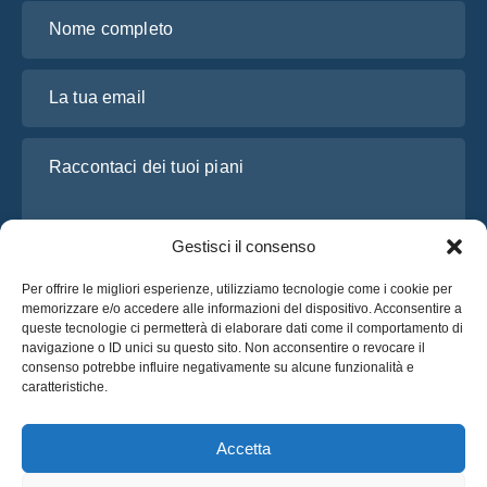
Nome completo
La tua email
Raccontaci dei tuoi piani
Gestisci il consenso
Per offrire le migliori esperienze, utilizziamo tecnologie come i cookie per
memorizzare e/o accedere alle informazioni del dispositivo. Acconsentire a
queste tecnologie ci permetterà di elaborare dati come il comportamento di
navigazione o ID unici su questo sito. Non acconsentire o revocare il
consenso potrebbe influire negativamente su alcune funzionalità e
Ho letto e accetto l’
Informativa sulla privacy
di OsaBus
caratteristiche.
Richiedi un preventivo
Richiedi un preventivo
Accetta