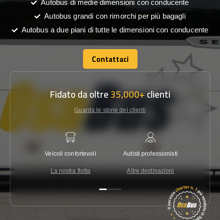
Autobus di medie dimensioni con conducente
Autobus grandi con rimorchi per più bagagli
Autobus a due piani di tutte le dimensioni con conducente
Contattaci
Contattaci
Fidato da oltre
35,000+
clienti
Guarda le storie dei clienti
Veicoli confortevoli
Autisti professionisti
Garanzi
La nostra flotta
Altre destinazioni
Co