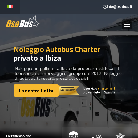
Skip
info@osabus.it
to
content
Noleggio Autobus Charter
Show dropdown
NOLEGGIO AUTOBUS
privato a Ibiza
Show dropdown
DESTINAZIONI
Noleggia un pullman a Ibiza da professionisti locali. I
tuoi specialisti nei viaggi di gruppo dal 2012. Noleggio
di autobus turistici a prezzi accessibili.
FLOTTA
La nostra flotta
La nostra flotta
METTITI IN CONTATTO
METTITI IN CONTATTO
Certificato da: