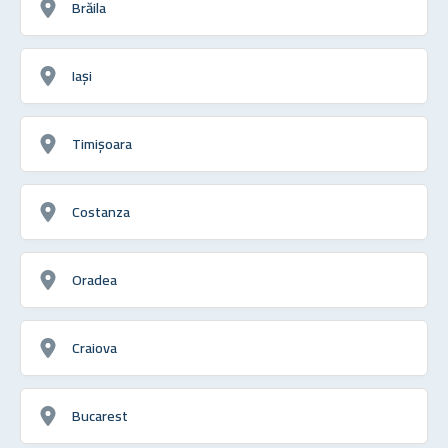
Brăila
Iași
Timișoara
Costanza
Oradea
Craiova
Bucarest