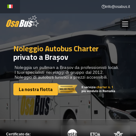
Skip
info@osabus.it
to
content
Noleggio Autobus Charter
Show dropdown
NOLEGGIO AUTOBUS
privato a Brașov
Show dropdown
DESTINAZIONI
Noleggia un pullman a Brașov da professionisti locali.
I tuoi specialisti nei viaggi di gruppo dal 2012.
Noleggio di autobus turistici a prezzi accessibili.
FLOTTA
La nostra flotta
La nostra flotta
METTITI IN CONTATTO
METTITI IN CONTATTO
Certificato da: