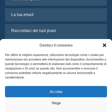
La tua email
Raccontaci dei tuoi piani
Gestisci il consenso
Per offrire le migliori esperienze, utilizziamo tecnologie come i cookie per
memorizzare e/o accedere alle informazioni del dispositivo. Acconsentire a
queste tecnologie ci permetterà di elaborare dati come il comportamento di
navigazione o ID unici su questo sito. Non acconsentire o revocare il
consenso potrebbe influire negativamente su alcune funzionalità e
caratteristiche.
Ho letto e accetto l’
Informativa sulla privacy
di OsaBus
Richiedi un preventivo
Accetta
Richiedi un preventivo
Nega
Italiano