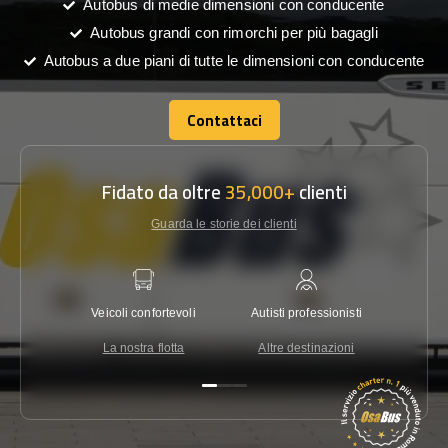
Autobus di medie dimensioni con conducente
Autobus grandi con rimorchi per più bagagli
Autobus a due piani di tutte le dimensioni con conducente
Contattaci
Contattaci
Fidato da oltre
35,000+
clienti
Guarda le storie dei clienti
Veicoli confortevoli
Autisti professionisti
Garanzi
La nostra flotta
Altre destinazioni
Co