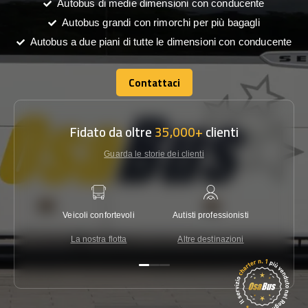
Autobus di medie dimensioni con conducente
Autobus grandi con rimorchi per più bagagli
Autobus a due piani di tutte le dimensioni con conducente
Contattaci
Contattaci
Fidato da oltre
35,000+
clienti
Guarda le storie dei clienti
Veicoli confortevoli
Autisti professionisti
Garanzi
La nostra flotta
Altre destinazioni
Co