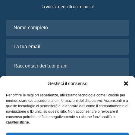
Ci vorrà meno di un minuto!
Nome completo
La tua email
Raccontaci dei tuoi piani
Gestisci il consenso
Per offrire le migliori esperienze, utilizziamo tecnologie come i cookie per
memorizzare e/o accedere alle informazioni del dispositivo. Acconsentire a
queste tecnologie ci permetterà di elaborare dati come il comportamento di
navigazione o ID unici su questo sito. Non acconsentire o revocare il
consenso potrebbe influire negativamente su alcune funzionalità e
caratteristiche.
Ho letto e accetto l’
Informativa sulla privacy
di OsaBus