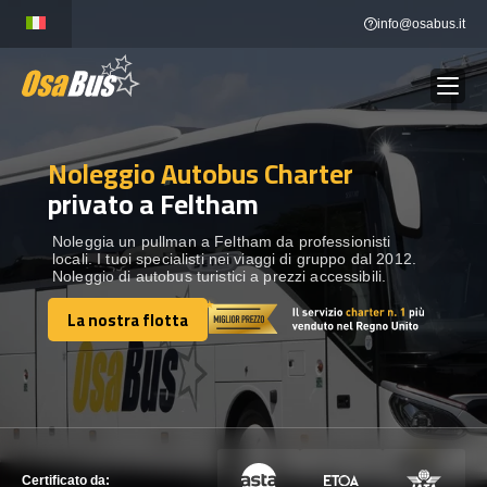
Skip
info@osabus.it
to
content
Noleggio Autobus Charter
Show dropdown
NOLEGGIO AUTOBUS
privato a Feltham
Show dropdown
DESTINAZIONI
Noleggia un pullman a Feltham da professionisti
locali. I tuoi specialisti nei viaggi di gruppo dal 2012.
Noleggio di autobus turistici a prezzi accessibili.
FLOTTA
La nostra flotta
La nostra flotta
METTITI IN CONTATTO
METTITI IN CONTATTO
Certificato da: