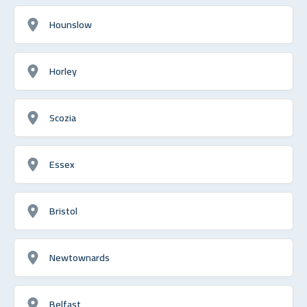
Hounslow
Horley
Scozia
Essex
Bristol
Newtownards
Belfast