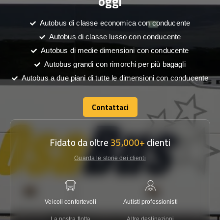
oggi
Autobus di classe economica con conducente
Autobus di classe lusso con conducente
Autobus di medie dimensioni con conducente
Autobus grandi con rimorchi per più bagagli
Autobus a due piani di tutte le dimensioni con conducente
Contattaci
Contattaci
Fidato da oltre
35,000+
clienti
Guarda le storie dei clienti
Veicoli confortevoli
Autisti professionisti
Garanzi
La nostra flotta
Altre destinazioni
Co