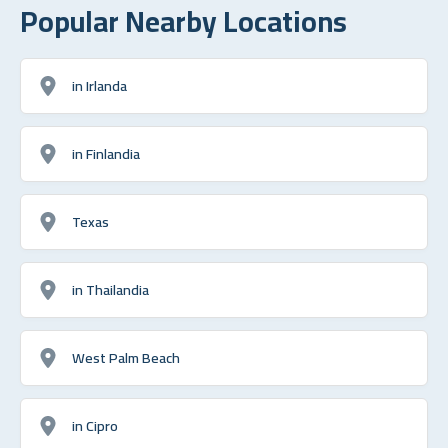
Popular Nearby Locations
in Irlanda
in Finlandia
Texas
in Thailandia
West Palm Beach
in Cipro