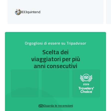
833quintend
Orgogliosi di essere su Tripadvisor
Scelta dei
viaggiatori per più
anni consecutivi
Guarda le recensioni