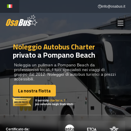
Skip
info@osabus.it
to
content
Noleggio Autobus Charter
Show dropdown
NOLEGGIO AUTOBUS
privato a Pompano Beach
Show dropdown
DESTINAZIONI
Noleggia un pullman a Pompano Beach da
professionisti locali. I tuoi specialisti nei viaggi di
gruppo dal 2012. Noleggio di autobus turistici a prezzi
accessibili.
FLOTTA
La nostra flotta
La nostra flotta
METTITI IN CONTATTO
METTITI IN CONTATTO
Certificato da: