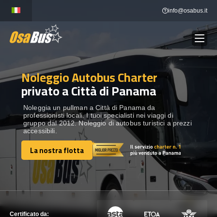
Skip
info@osabus.it
to
content
Noleggio Autobus Charter
Show dropdown
NOLEGGIO AUTOBUS
privato a Città di Panama
Show dropdown
DESTINAZIONI
Noleggia un pullman a Città di Panama da
professionisti locali. I tuoi specialisti nei viaggi di
gruppo dal 2012. Noleggio di autobus turistici a prezzi
accessibili.
FLOTTA
La nostra flotta
La nostra flotta
METTITI IN CONTATTO
METTITI IN CONTATTO
Certificato da: