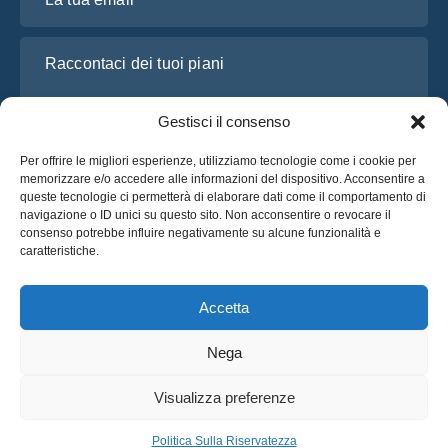
Raccontaci dei tuoi piani
Gestisci il consenso
Per offrire le migliori esperienze, utilizziamo tecnologie come i cookie per
memorizzare e/o accedere alle informazioni del dispositivo. Acconsentire a
queste tecnologie ci permetterà di elaborare dati come il comportamento di
navigazione o ID unici su questo sito. Non acconsentire o revocare il
consenso potrebbe influire negativamente su alcune funzionalità e
caratteristiche.
Ho letto e accetto l’
Informativa sulla privacy
di OsaBus
Richiedi un preventivo
Accetta
Richiedi un preventivo
Nega
Italiano
Visualizza preferenze
© 2025 OsaBus © Tutti i Diritti Riservati.
Politica Sulla Riservatezza
Termini & Condizioni
Notizie
Politica Sulla Riservatezza