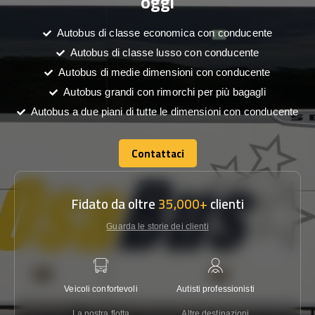
oggi
Autobus di classe economica con conducente
Autobus di classe lusso con conducente
Autobus di medie dimensioni con conducente
Autobus grandi con rimorchi per più bagagli
Autobus a due piani di tutte le dimensioni con conducente
Contattaci
Contattaci
Fidato da oltre
35,000+
clienti
Guarda le storie dei clienti
Veicoli confortevoli
Autisti professionisti
Garanzi
La nostra flotta
Altre destinazioni
Co