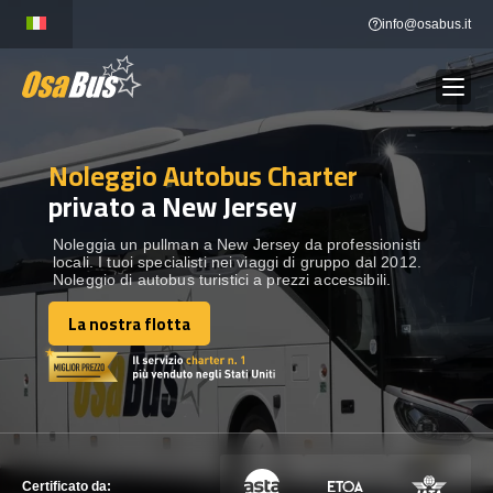
Skip
info@osabus.it
to
content
Noleggio Autobus Charter
Show dropdown
NOLEGGIO AUTOBUS
privato a New Jersey
Show dropdown
DESTINAZIONI
Noleggia un pullman a New Jersey da professionisti
locali. I tuoi specialisti nei viaggi di gruppo dal 2012.
Noleggio di autobus turistici a prezzi accessibili.
FLOTTA
La nostra flotta
La nostra flotta
METTITI IN CONTATTO
METTITI IN CONTATTO
Certificato da: