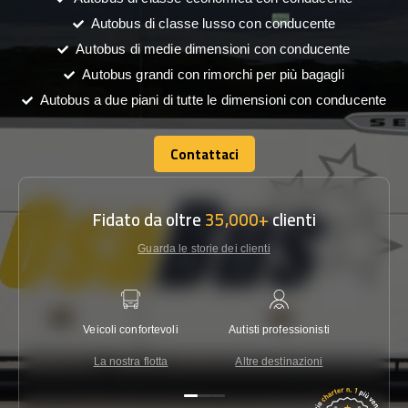
Autobus di classe lusso con conducente
Autobus di medie dimensioni con conducente
Autobus grandi con rimorchi per più bagagli
Autobus a due piani di tutte le dimensioni con conducente
Contattaci
Contattaci
Fidato da oltre
35,000+
clienti
Guarda le storie dei clienti
Veicoli confortevoli
Autisti professionisti
Garanzi
La nostra flotta
Altre destinazioni
Co