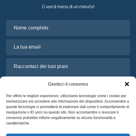
Ci vorrà meno di un minuto!
Nome completo
La tua email
Raccontaci dei tuoi piani
Gestisci il consenso
Per offrire le migliori esperienze, utilizziamo tecnologie come i cookie per
memorizzare e/o accedere alle informazioni del dispositivo. Acconsentire a
queste tecnologie ci permetterà di elaborare dati come il comportamento di
navigazione o ID unici su questo sito. Non acconsentire o revocare il
consenso potrebbe influire negativamente su alcune funzionalità e
caratteristiche.
Ho letto e accetto l’
Informativa sulla privacy
di OsaBus