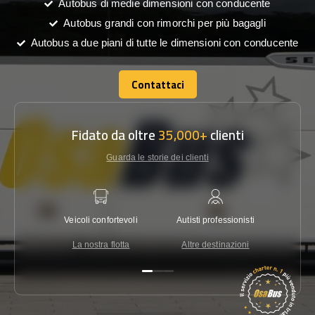
Autobus di medie dimensioni con conducente
Autobus grandi con rimorchi per più bagagli
Autobus a due piani di tutte le dimensioni con conducente
Contattaci
Contattaci
Fidato da oltre
35,000+
clienti
Guarda le storie dei clienti
Veicoli confortevoli
Autisti professionisti
Garanzi
La nostra flotta
Altre destinazioni
Co