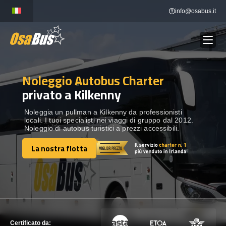
Skip
info@osabus.it
to
content
Noleggio Autobus Charter
Show dropdown
NOLEGGIO AUTOBUS
privato a Kilkenny
Show dropdown
DESTINAZIONI
Noleggia un pullman a Kilkenny da professionisti
locali. I tuoi specialisti nei viaggi di gruppo dal 2012.
Noleggio di autobus turistici a prezzi accessibili.
FLOTTA
La nostra flotta
La nostra flotta
METTITI IN CONTATTO
METTITI IN CONTATTO
Certificato da: