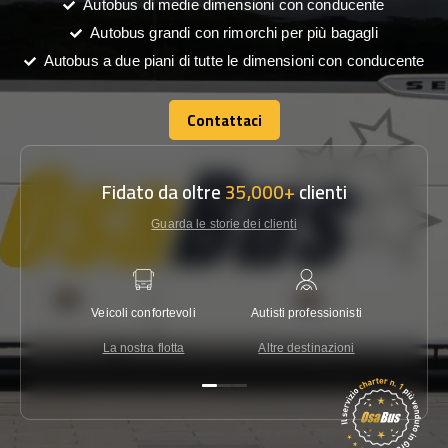
Autobus di medie dimensioni con conducente
Autobus grandi con rimorchi per più bagagli
Autobus a due piani di tutte le dimensioni con conducente
Contattaci
Contattaci
Fidato da oltre
35,000+
clienti
Guarda le storie dei clienti
Veicoli confortevoli
Autisti professionisti
Garanzi
La nostra flotta
Altre destinazioni
Co