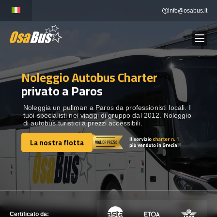
Skip
info@osabus.it
to
content
Noleggio Autobus Charter
Show dropdown
NOLEGGIO AUTOBUS
privato a Paros
Show dropdown
DESTINAZIONI
Noleggia un pullman a Paros da professionisti locali. I
tuoi specialisti nei viaggi di gruppo dal 2012. Noleggio
di autobus turistici a prezzi accessibili.
FLOTTA
La nostra flotta
La nostra flotta
METTITI IN CONTATTO
METTITI IN CONTATTO
Certificato da: