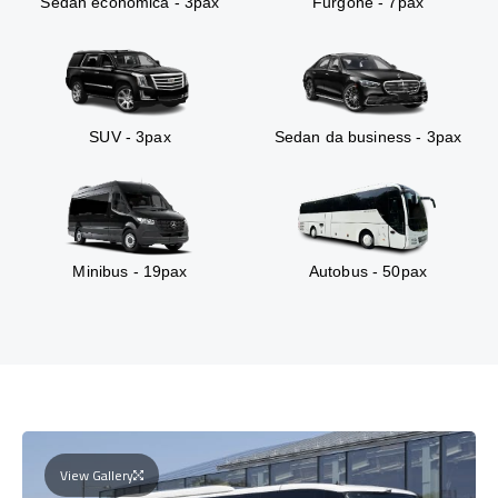
Sedan economica - 3pax
Furgone - 7pax
SUV - 3pax
Sedan da business - 3pax
Minibus - 19pax
Autobus - 50pax
View Gallery