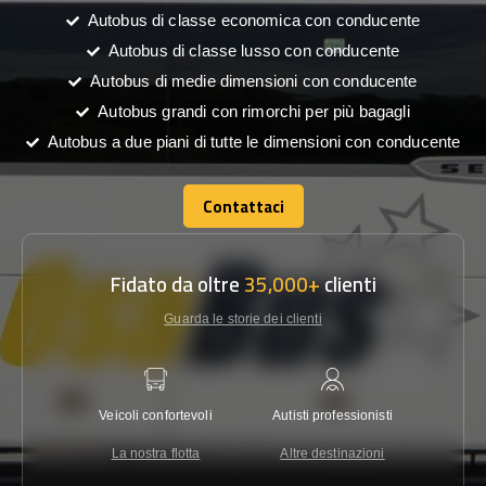
Autobus di classe economica con conducente
Autobus di classe lusso con conducente
Autobus di medie dimensioni con conducente
Autobus grandi con rimorchi per più bagagli
Autobus a due piani di tutte le dimensioni con conducente
Contattaci
Contattaci
Fidato da oltre
35,000+
clienti
Guarda le storie dei clienti
Veicoli confortevoli
Autisti professionisti
Garanzi
La nostra flotta
Altre destinazioni
Co