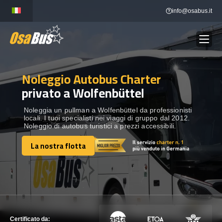
Skip
info@osabus.it
to
content
Noleggio Autobus Charter
Show dropdown
NOLEGGIO AUTOBUS
privato a Wolfenbüttel
Show dropdown
DESTINAZIONI
Noleggia un pullman a Wolfenbüttel da professionisti
locali. I tuoi specialisti nei viaggi di gruppo dal 2012.
Noleggio di autobus turistici a prezzi accessibili.
FLOTTA
La nostra flotta
La nostra flotta
METTITI IN CONTATTO
METTITI IN CONTATTO
Certificato da: