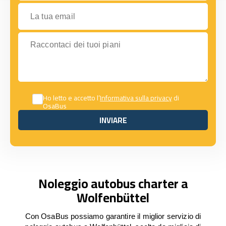
La tua email
Raccontaci dei tuoi piani
Ho letto e accetto l’
Informativa sulla privacy
di
OsaBus
INVIARE
INVIARE
Noleggio autobus charter a
Wolfenbüttel
Con OsaBus possiamo garantire il miglior servizio di