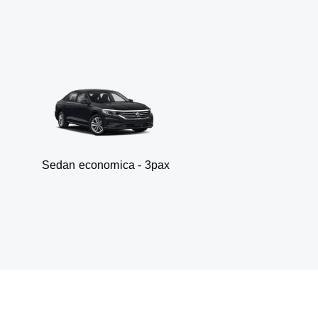
 economica - 3pax
Fur