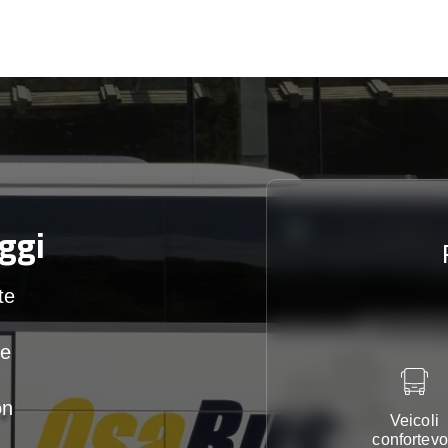
ggi
te
te
on
Veicoli
confortevo