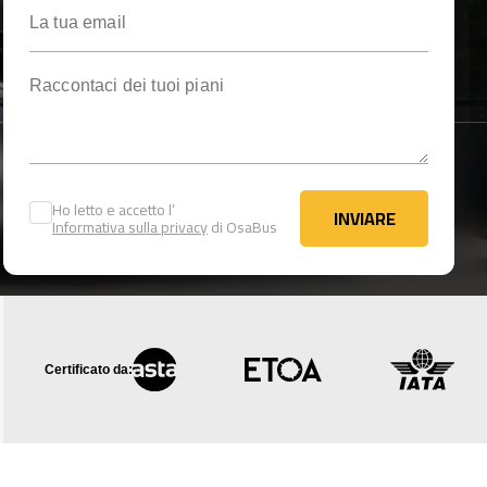
La tua email
Raccontaci dei tuoi piani
Ho letto e accetto l’
INVIARE
Informativa sulla privacy
di OsaBus
INVIARE
Certificato da: