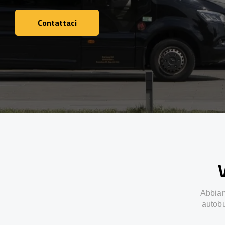
Contattaci
Contattaci
V
Abbiamo
autobu