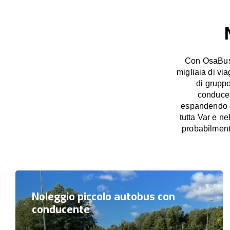
Con OsaBus p
migliaia di vi
di grupp
conducent
espandendo co
tutta Var e ne
probabilment
Noleggio piccolo autobus con
conducente