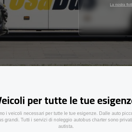
La nostra flot
eicoli per tutte le tue esigen
 i veicoli necessari per tutte le tue esigenze. Dalle auto picc
s grandi. Tutti i servizi di noleggio autobus charter sono privat
autista.