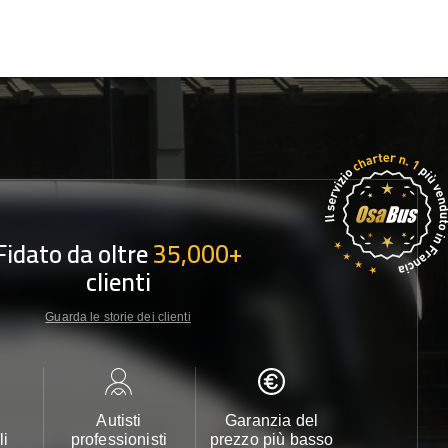
Fidato da oltre
35,000+
clienti
Guarda le storie dei clienti
Autisti
Garanzia del
Assistenza c
li
professionisti
prezzo più basso
24/7