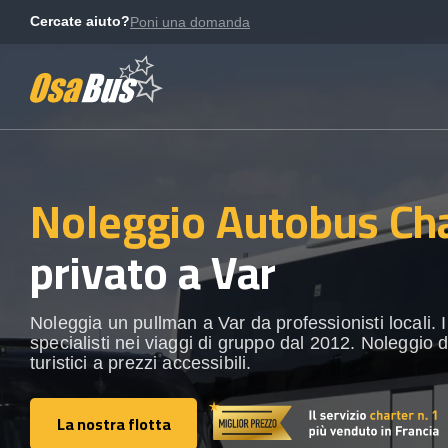
Skip
Cercate aiuto?
Poni una domanda
to
content
Noleggio Autobus Ch
privato a Var
Noleggia un pullman a Var da professionisti locali. I
specialisti nei viaggi di gruppo dal 2012. Noleggio 
turistici a prezzi accessibili.
La nostra flotta
La nostra flotta