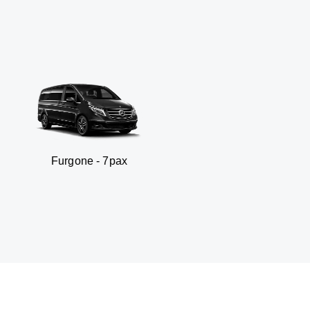
gone - 7pax
SUV 