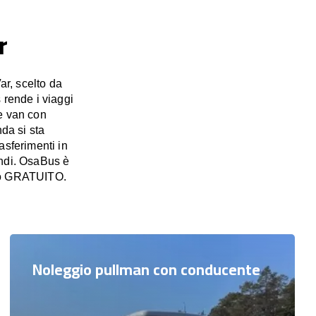
r
ar, scelto da
 rende i viaggi
e van con
nda si sta
asferimenti in
randi. OsaBus è
ivo GRATUITO.
Noleggio pullman con conducente