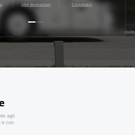
ta
Altre destinazioni
Contattateci
Contattate
ze
ole agli
i e con