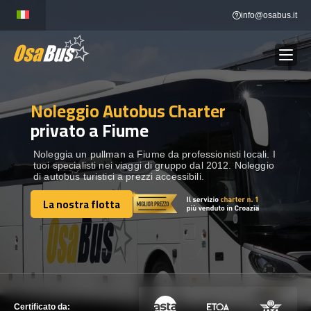
Skip
info@osabus.it
to
content
Noleggio Autobus Charter
Show dropdown
NOLEGGIO AUTOBUS
privato a Fiume
Show dropdown
DESTINAZIONI
Noleggia un pullman a Fiume da professionisti locali. I
tuoi specialisti nei viaggi di gruppo dal 2012. Noleggio
di autobus turistici a prezzi accessibili.
FLOTTA
La nostra flotta
La nostra flotta
METTITI IN CONTATTO
METTITI IN CONTATTO
Certificato da: