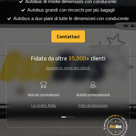
Autobus di medie dimensioni con conducente
Autobus grandi con rimorchi per più bagagli
Autobus a due piani di tutte le dimensioni con conducente
Contattaci
Contattaci
Fidato da oltre
35,000+
clienti
Guarda le storie dei clienti
Veicoli confortevoli
Autisti professionisti
Garanzi
La nostra flotta
Altre destinazioni
Co