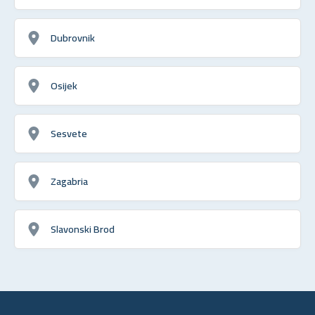
Dubrovnik
Osijek
Sesvete
Zagabria
Slavonski Brod