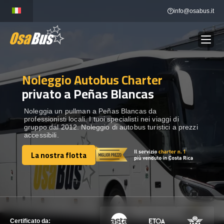
Skip
info@osabus.it
to
content
Noleggio Autobus Charter
Show dropdown
NOLEGGIO AUTOBUS
privato a Peñas Blancas
Show dropdown
DESTINAZIONI
Noleggia un pullman a Peñas Blancas da
professionisti locali. I tuoi specialisti nei viaggi di
gruppo dal 2012. Noleggio di autobus turistici a prezzi
accessibili.
FLOTTA
La nostra flotta
La nostra flotta
METTITI IN CONTATTO
METTITI IN CONTATTO
Certificato da: