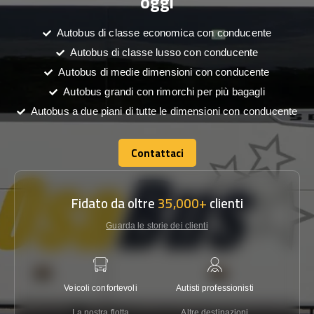
oggi
Autobus di classe economica con conducente
Autobus di classe lusso con conducente
Autobus di medie dimensioni con conducente
Autobus grandi con rimorchi per più bagagli
Autobus a due piani di tutte le dimensioni con conducente
Contattaci
Contattaci
Fidato da oltre
35,000+
clienti
Guarda le storie dei clienti
Veicoli confortevoli
Autisti professionisti
Garanzi
La nostra flotta
Altre destinazioni
Co