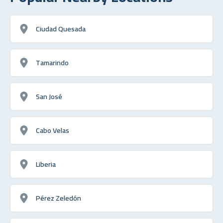
Ciudad Quesada
Tamarindo
San José
Cabo Velas
Liberia
Pérez Zeledón