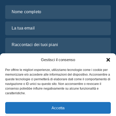
Nome completo
La tua email
Raccontaci dei tuoi piani
Gestisci il consenso
Per offrire le migliori esperienze, utilizziamo tecnologie come i cookie per
memorizzare e/o accedere alle informazioni del dispositivo. Acconsentire a
queste tecnologie ci permetterà di elaborare dati come il comportamento di
navigazione o ID unici su questo sito. Non acconsentire o revocare il
consenso potrebbe influire negativamente su alcune funzionalità e
caratteristiche.
Ho letto e accetto l’
Informativa sulla privacy
di OsaBus
Richiedi un preventivo
Accetta
Richiedi un preventivo