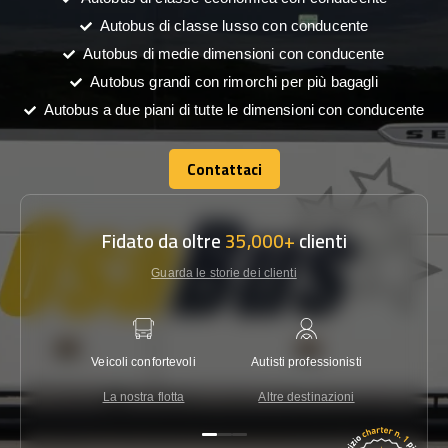
Autobus di classe lusso con conducente
Autobus di medie dimensioni con conducente
Autobus grandi con rimorchi per più bagagli
Autobus a due piani di tutte le dimensioni con conducente
Contattaci
Contattaci
Fidato da oltre
35,000+
clienti
Guarda le storie dei clienti
Veicoli confortevoli
Autisti professionisti
Garanzi
La nostra flotta
Altre destinazioni
Co