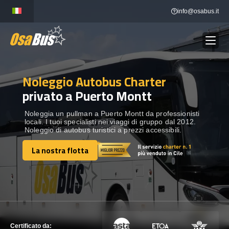
Skip
info@osabus.it
to
content
Noleggio Autobus Charter
Show dropdown
NOLEGGIO AUTOBUS
privato a Puerto Montt
Show dropdown
DESTINAZIONI
Noleggia un pullman a Puerto Montt da professionisti
locali. I tuoi specialisti nei viaggi di gruppo dal 2012.
Noleggio di autobus turistici a prezzi accessibili.
FLOTTA
La nostra flotta
La nostra flotta
METTITI IN CONTATTO
METTITI IN CONTATTO
Certificato da: