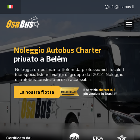
Skip
info@osabus.it
to
content
Noleggio Autobus Charter
Show dropdown
NOLEGGIO AUTOBUS
privato a Belém
Show dropdown
DESTINAZIONI
Noleggia un pullman a Belém da professionisti locali. I
tuoi specialisti nei viaggi di gruppo dal 2012. Noleggio
di autobus turistici a prezzi accessibili.
FLOTTA
La nostra flotta
La nostra flotta
METTITI IN CONTATTO
METTITI IN CONTATTO
Certificato da: