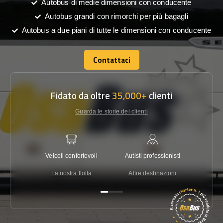
Autobus di medie dimensioni con conducente
Autobus grandi con rimorchi per più bagagli
Autobus a due piani di tutte le dimensioni con conducente
Contattaci
Contattaci
Fidato da oltre
35,000+
clienti
Guarda le storie dei clienti
Veicoli confortevoli
Autisti professionisti
Garanzi
La nostra flotta
Altre destinazioni
Co