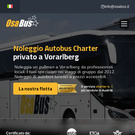
Skip
info@osabus.it
to
content
Noleggio Autobus Charter
Show dropdown
NOLEGGIO AUTOBUS
privato a Vorarlberg
Show dropdown
DESTINAZIONI
Noleggia un pullman a Vorarlberg da professionisti
locali. I tuoi specialisti nei viaggi di gruppo dal 2012.
Noleggio di autobus turistici a prezzi accessibili.
FLOTTA
La nostra flotta
La nostra flotta
METTITI IN CONTATTO
METTITI IN CONTATTO
Certificato da: