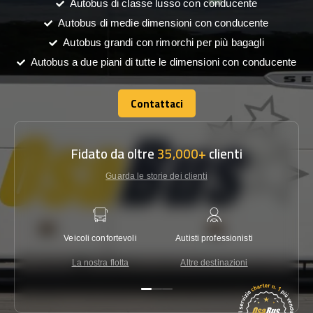
Autobus di classe lusso con conducente
Autobus di medie dimensioni con conducente
Autobus grandi con rimorchi per più bagagli
Autobus a due piani di tutte le dimensioni con conducente
Contattaci
Contattaci
Fidato da oltre
35,000+
clienti
Guarda le storie dei clienti
Veicoli confortevoli
Autisti professionisti
Garanzi
La nostra flotta
Altre destinazioni
Co